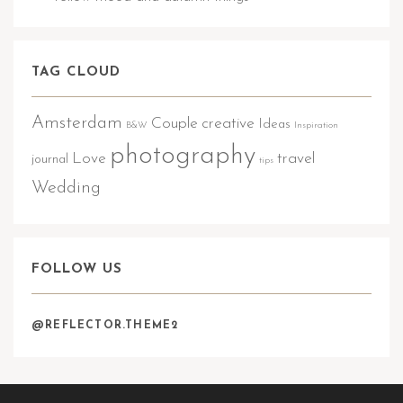
TAG CLOUD
Amsterdam
Couple
creative
Ideas
B&W
Inspiration
photography
Love
travel
journal
tips
Wedding
FOLLOW US
@REFLECTOR.THEME2